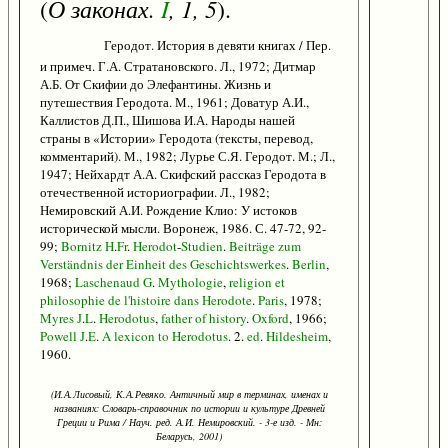
О законах.
I
, 1, 5
(
).
Геродот. История в девяти книгах / Пер.
и примеч. Г.А. Стратановского. Л., 1972; Дитмар
А.Б. От Скифии до Элефантины. Жизнь и
путешествия Геродота. М., 1961; Доватур А.И.,
Каллистов Д.П., Шишова И.А. Народы нашей
страны в «Истории» Геродота (тексты, перевод,
комментарий). М., 1982; Лурье С.Я. Геродот. М.; Л.,
1947; Нейхардт А.А. Скифский рассказ Геродота в
отечественной историографии. Л., 1982;
Немировский А.И. Рождение Клио: У истоков
исторической мысли. Воронеж, 1986. С. 47-72, 92-
99;
Bornitz
H
.
Fr
.
Herodot
-
Studien
.
Beiträge
zum
Verständnis
der
Einheit
des
Geschichtswerkes
.
Berlin
,
1968;
Laschenaud
G
.
Mythologie
,
religion
et
philosophie
de
l'histoire
dans
Herodote
.
Paris
, 1978;
Myres
J
.
L
.
Herodotus
,
father
of
history
.
Oxford
, 1966;
Powell
J
.
E
.
A
lexicon
to
Herodotus
. 2.
ed
.
Hildesheim
,
1960.
(И.А.Лисовый, К.А.Ревяко. Античный мир в терминах, именах и
названиях: Словарь-справочник по истории и культуре Древней
Греции и Рима / Науч. ред. А.И. Немировский. - 3-е изд. - Мн:
Беларусь, 2001)