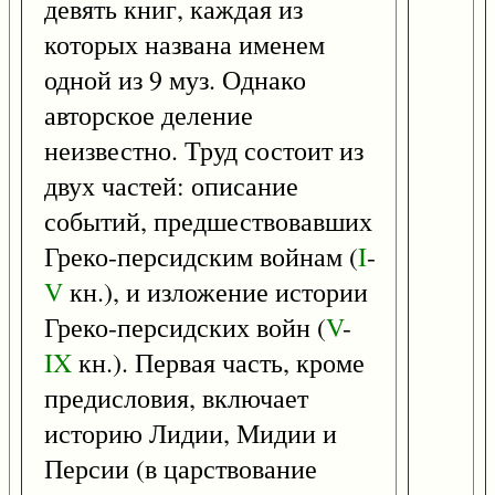
девять книг, каждая из
которых названа именем
одной из 9 муз. Однако
авторское деление
неизвестно. Труд состоит из
двух частей: описание
событий, предшествовавших
Греко-персидским войнам (
I
-
V
кн.), и изложение истории
Греко-персидских войн (
V
-
IX
кн.). Первая часть, кроме
предисловия, включает
историю Лидии, Мидии и
Персии (в царствование