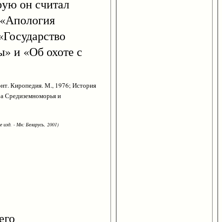
рую он считал
 «Апология
«Государство
» и «Об охоте с
фонт. Киропедия. М., 1976; История
ура Средиземноморья и
 изд. - Мн: Беларусь, 2001)
его