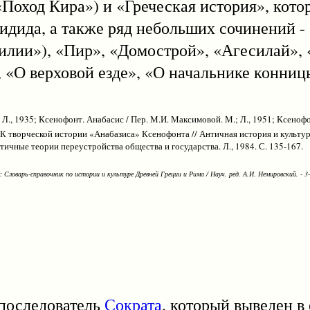
Поход Кира») и «Греческая история», кото
ида, а также ряд небольших сочинений -
лии»), «Пир», «Домострой», «Агесилай», 
 «О верховой езде», «О начальнике конницы
е. Л., 1935; Ксенофонт. Анабасис / Пер. М.И. Максимовой. М.; Л., 1951; Ксено
.И. К творческой истории «Анабазиса» Ксенофонта // Античная история и культ
ичные теории переустройства общества и государства. Л., 1984. С. 135-167.
Словарь-справочник по истории и культуре Древней Греции и Рима / Науч. ред. А.И. Немировский. - 3-е
оследователь
Сократа
, который выведен в 