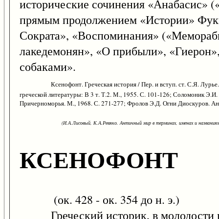
исторические сочинения «Анабасис» («
прямым продолжением «Истории» Фукид
Сократа», «Воспоминания» («Мемораби
лакедемонян», «О прибыли», «Гиерон»,
собаками».
Ксенофонт. Греческая история / Пер. и вступ. ст. С.Я. Лурь
греческой литературы: В 3 т. Т.2. М., 1955. С. 101-126; Соломоник Э
Причерноморья. М., 1968. С. 271-277; Фролов Э.Д. Огни Диоскуров. Ант
(И.А.Лисовый, К.А.Ревяко. Античный мир в терминах, именах и названиях: 
КСЕНОФОНТ
(ок. 428 - ок. 354 до н. э.)
Греческий историк, в молодости п