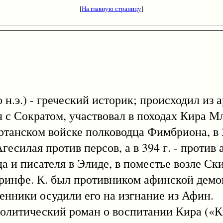
[
На главную страницу
]
 до н.э.) - греческий историк; происходил из
я с Сократом, участвовал в походах Кира М
артанском войске полководца Фимбриона, в 3
гесилая против персов, а в 394 г. - против
ца и писателя в Элиде, в поместье возле Ск
Коринфе. К. был противником афинской демо
енники осудили его на изгнание из Афин.
тический роман о воспитании Кира («Ки