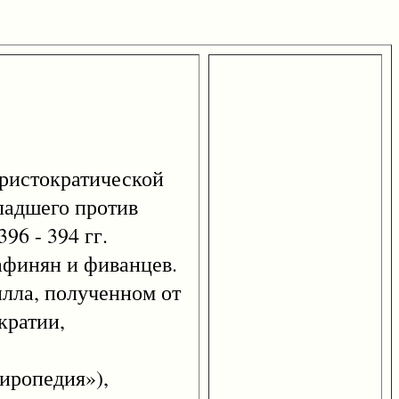
 аристократической
ладшего против
96 - 394 гг.
 афинян и фиванцев.
илла, полученном от
кратии,
ропедия»),