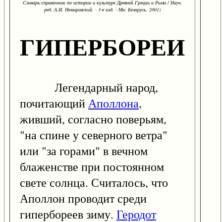
Словарь-справочник по истории и культуре Древней Греции и Рима / Науч.
ред. А.И. Немировский. - 3-е изд. - Мн: Беларусь, 2001)
ГИПЕРБОРЕИ
Легендарный народ,
почитающий
Аполлона
,
живший, согласно поверьям,
"на спине у северного ветра"
или "за горами" в вечном
блаженстве при постоянном
свете солнца. Считалось, что
Аполлон проводит среди
гипербореев зиму.
Геродот