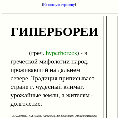
[
На главную страницу
]
ГИПЕРБОРЕИ
(греч.
hyperboreos
) - в
греческой мифологии народ,
проживавший на дальнем
севере. Традиция приписывает
стране г. чудесный климат,
урожайные земли, а жителям -
долголетие.
(И.А.Лисовый, К.А.Ревяко. Античный мир в терминах, именах и названиях: