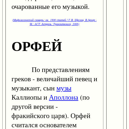
очарованные его музыкой.
(Мифологический словарь: ок. 1800 статей / Г.В. Щеглов, В.Арчер -
М.: ACT: Астрель: Транзиткнига, 2006)
ОРФЕЙ
По представлениям
греков - величайший певец и
музыкант, сын
музы
Каллиопы и
Аполлона
(по
другой версии -
фракийского царя). Орфей
считался основателем