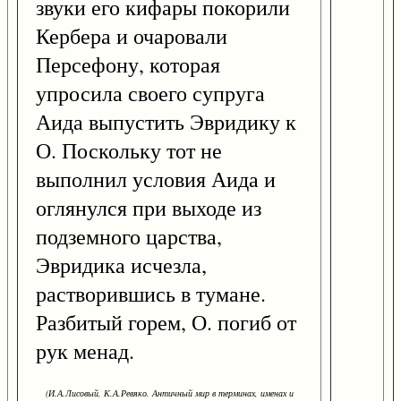
звуки его кифары покорили
Кербера и очаровали
Персефону, которая
упросила своего супруга
Аида выпустить Эвридику к
О. Поскольку тот не
выполнил условия Аида и
оглянулся при выходе из
подземного царства,
Эвридика исчезла,
растворившись в тумане.
Разбитый горем, О. погиб от
рук менад.
(И.А.Лисовый, К.А.Ревяко. Античный мир в терминах, именах и