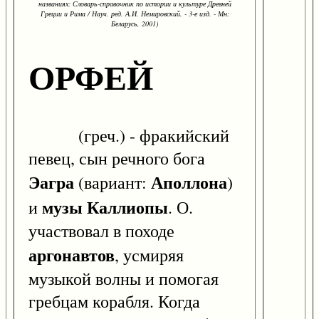
названиях: Словарь-справочник по истории и культуре Древней
Греции и Рима / Науч. ред. А.И. Немировский. - 3-е изд. - Мн:
Беларусь, 2001)
ОРФЕЙ
(греч.) - фракийский
певец, сын речного бога
Эагра
Аполлона
(вариант:
)
музы
Каллиопы
и
. О.
участвовал в походе
аргонавтов
, усмиряя
музыкой волны и помогая
гребцам корабля. Когда