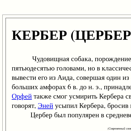
КЕРБЕР (ЦЕРБЕР
Чудовищная собака, порождение эх
пятьюдесятью головами, но в классичес
вывести его из Аида, совершая один из
больших амфорах 6 в. до н. э., принад
Орфей
также смог усмирить Кербера св
говорят,
Эней
усыпил Кербера, бросив 
Цербер был популярен в средневек
(Современный сло