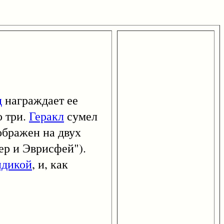
д
награждает ее
о три.
Геракл
сумел
ображен на двух
ер и Эврисфей").
идикой
, и, как