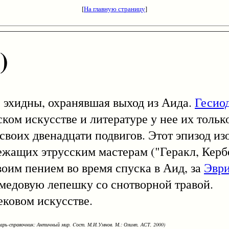
[
На главную страницу
]
)
идны, охранявшая выход из Аида.
Гесио
ком искусстве и литературе у нее их тольк
 своих двенадцати подвигов. Этот эпизод из
лежащих этрусским мастерам ("Геракл, Керб
оим пением во время спуска в Аид, за
Эвр
медовую лепешку со снотворной травой.
овом искусстве.
варь-справочник: Античный мир. Cост. М.И.Умнов. М.: Олимп, АСТ, 2000)