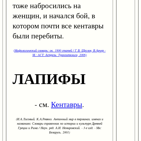
тоже набросились на
женщин, и начался бой, в
котором почти все кентавры
были перебиты.
(Мифологический словарь: ок. 1800 статей / Г.В. Щеглов, В.Арчер -
М.: ACT: Астрель: Транзиткнига, 2006)
ЛАПИФЫ
- см.
Кентавры
.
(И.А.Лисовый, К.А.Ревяко. Античный мир в терминах, именах и
названиях: Словарь-справочник по истории и культуре Древней
Греции и Рима / Науч. ред. А.И. Немировский. - 3-е изд. - Мн:
Беларусь, 2001)