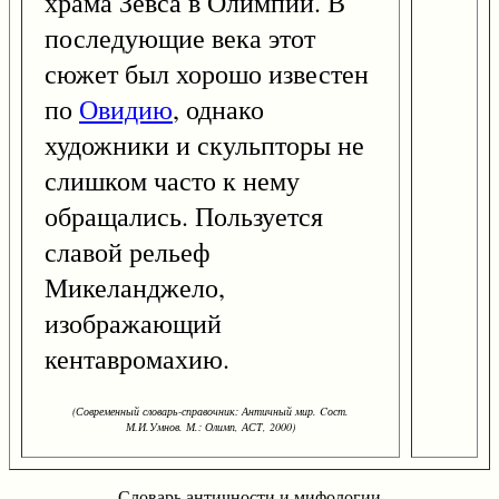
храма Зевса в Олимпии. В
последующие века этот
сюжет был хорошо известен
по
Овидию
, однако
художники и скульпторы не
слишком часто к нему
обращались. Пользуется
славой рельеф
Микеланджело,
изображающий
кентавромахию.
(Современный словарь-справочник: Античный мир. Cост.
М.И.Умнов. М.: Олимп, АСТ, 2000)
Словарь античности и мифологии