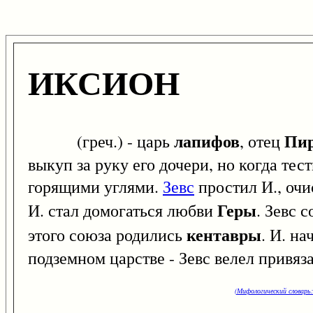
ИКСИОН
лапифов
Пи
(греч.) - царь
, отец
выкуп за руку его дочери, но когда тес
горящими углями.
Зевс
простил И., очи
Геры
И. стал домогаться любви
. Зевс 
кентавры
этого союза родились
. И. н
подземном царстве - Зевс велел привяз
(Мифологический словарь: