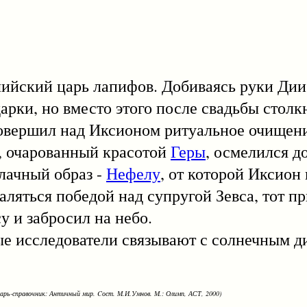
кий царь лапифов. Добиваясь руки Дии,
рки, но вместо этого после свадьбы столкн
совершил над Иксионом ритуальное очищени
н, очарованный красотой
Геры
, осмелился д
блачный образ -
Нефелу
, от которой Иксион
аляться победой над супругой Зевса, тот пр
 и забросил на небо.
исследователи связывают с солнечным д
варь-справочник: Античный мир. Cост. М.И.Умнов. М.: Олимп, АСТ, 2000)