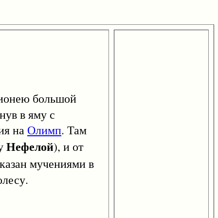
еионею большой
нув в яму с
ния на
Олимп
. Там
Нефелой
ру
), и от
аказан мучениями в
олесу.