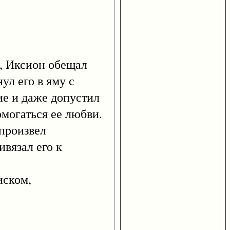
 Иксион обещал
ул его в яму с
е и даже допустил
омогаться ее любви.
 произвел
ивязал его к
иском,