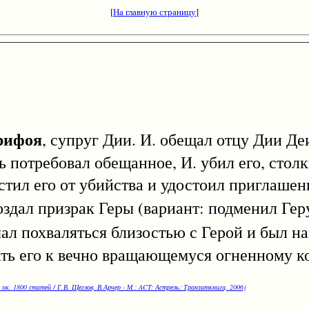
[
На главную страницу
]
рифоя
, супруг Дии. И. обещал отцу Дии Д
ть потребовал обещанное, И. убил его, столк
стил его от убийства и удостоил приглаше
создал призрак Геры (вариант: подменил Ге
ачал похваляться близостью с Герой и был н
ать его к вечно вращающемуся огненному к
 ок. 1800 статей / Г.В. Щеглов, В.Арчер - М.: ACT: Астрель: Транзиткнига, 2006)