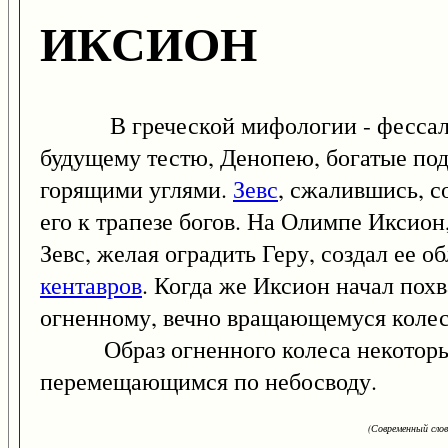
ИКСИОН
В греческой мифологии - фессалийс
будущему тестю, Денопею, богатые пода
горящими углями.
Зевс
, сжалившись, 
его к трапезе богов. На Олимпе Иксио
Зевс, желая оградить Геру, создал ее о
кентавров
. Когда же Иксион начал похв
огненному, вечно вращающемуся колесу
Образ огненного колеса некоторые 
перемещающимся по небосводу.
(Современный сло