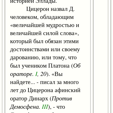
историей Эллады.
Цицерон назвал Д.
человеком, обладающим
«величайшей мудростью и
величайшей силой слова»,
который был обязан этими
достоинствами или своему
дарованию, или тому, что
Об
был учеником Платона (
ораторе.
I
, 20
). «Вы
найдете... - писал за много
лет до Цицерона афинский
Против
оратор Динарх (
Демосфена.
III
), - что