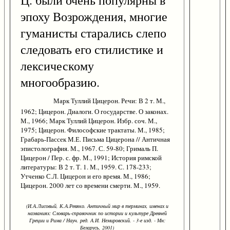
Ц. были очень популярны в
эпоху Возрождения, многие
гуманисты старались слепо
следовать его стилистике и
лексическому
многообразию.
Марк Туллий Цицерон. Речи: В 2 т. М.,
1962; Цицерон. Диалоги. О государстве. О законах.
М., 1966; Марк Туллий Цицерон. Избр. соч. М.,
1975; Цицерон. Философские трактаты. М., 1985;
Грабарь-Пассек М.Е. Письма Цицерона // Античная
эпистолография. М., 1967. С. 59-80; Грималь П.
Цицерон / Пер. с. фр. М., 1991; История римской
литературы: В 2 т. Т. 1. М., 1959. С. 178-233;
Утченко С.Л. Цицерон и его время. М., 1986;
Цицерон. 2000 лет со времени смерти. М., 1959.
(И.А.Лисовый, К.А.Ревяко. Античный мир в терминах, именах и
названиях: Словарь-справочник по истории и культуре Древней
Греции и Рима / Науч. ред. А.И. Немировский. - 3-е изд. - Мн:
Беларусь, 2001)