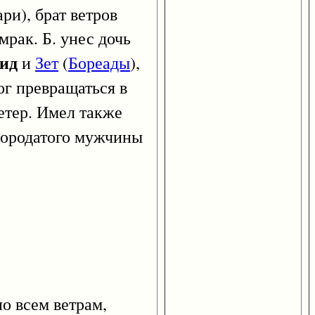
ри), брат ветров
мрак. Б. унес дочь
ид
и
Зет
(
Бореады
),
мог превращаться в
етер. Имел также
 бородатого мужчины
 всем ветрам,