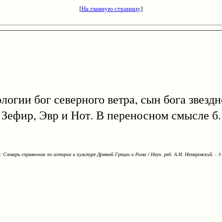
[
На главную страницу
]
ологии бог северного ветра, сын бога звезд
- Зефир, Эвр и Нот. В переносном смысле б.
Словарь-справочник по истории и культуре Древней Греции и Рима / Науч. ред. А.И. Немировский. - 3-е