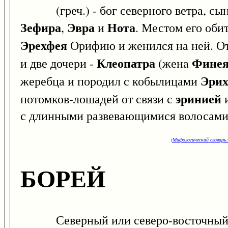
(греч.) - бог северного ветра, сын 
Зефира
Эвра
Нота
,
и
. Местом его обит
Эрехфея
Орифию и женился на ней. От 
Клеопатра
Фине
и две дочери -
(жена
Эри
жеребца и породил с кобылицами
эринией
потомков-лошадей от связи с
с длинными развевающимися волосами,
(Мифологический словарь:
БОРЕЙ
Северный или северо-восточный вете