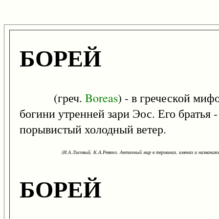
БОРЕЙ
(греч.
Boreas
) - в греческой миф
богини утренней зари Эос. Его братья 
порывистый холодный ветер.
(И.А.Лисовый, К.А.Ревяко. Античный мир в терминах, именах и названиях: 
БОРЕЙ