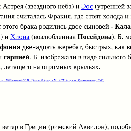
Астрея (звездного неба) и
Эос
(утренней за
ания считалась Фракия, где стоят холода и 
Кала
этого брака родились двое сыновей -
я
Посейдона
) и
Хиона
(возлюбленная
). Б. 
хфония
двенадцать жеребят, быстрых, как в
гарпией
и
. Б. изображали в виде сильного
 летящего на огромных крыльях.
 ок. 1800 статей / Г.В. Щеглов, В.Арчер - М.: ACT: Астрель: Транзиткнига, 2006)
р в Греции (римский Аквилон); подобно