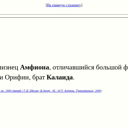
[
На главную страницу
]
Амфиона
близнец
, отличавшийся большой ф
Калаида
и Орифии, брат
.
 ок. 1800 статей / Г.В. Щеглов, В.Арчер - М.: ACT: Астрель: Транзиткнига, 2006)