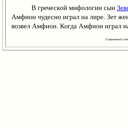
В греческой мифологии сын
Зев
Амфион чудесно играл на лире. Зет жен
возвел Амфион. Когда Амфион играл на
(Современный сло