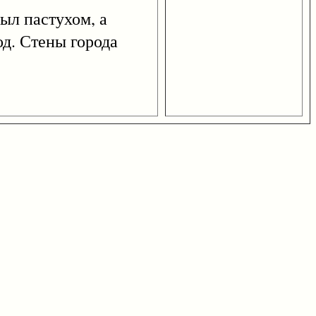
был пастухом, а
од. Стены города