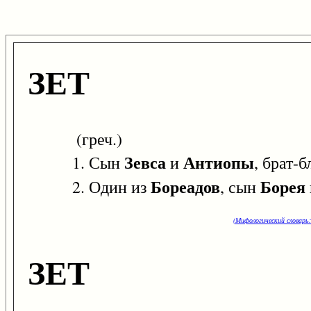
ЗЕТ
(греч.)
Зевса
Антиопы
1. Сын
и
, брат-
Бореадов
Борея
2. Один из
, сын
(Мифологический словарь:
ЗЕТ