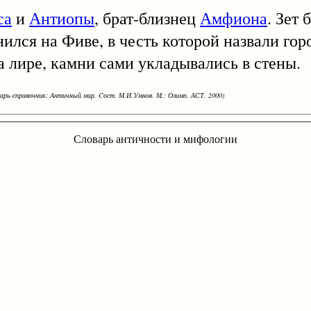
са
и
Антиопы
, брат-близнец
Амфиона
. Зет 
ился на Фиве, в честь которой назвали гор
 лире, камни сами укладывались в стены.
варь-справочник: Античный мир. Cост. М.И.Умнов. М.: Олимп, АСТ, 2000)
Словарь античности и мифологии