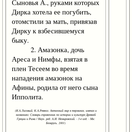
Сыновья А., руками которых
Дирка хотела ее погубить,
отомстили за мать, привязав
Дирку к взбесившемуся
быку.
2. Амазонка, дочь
Ареса и Нимфы, взятая в
плен Тесеем во время
нападения амазонок на
Афины, родила от него сына
Ипполита.
(И.А.Лисовый, К.А.Ревяко. Античный мир в терминах, именах и
названиях: Словарь-справочник по истории и культуре Древней
Греции и Рима / Науч. ред. А.И. Немировский. - 3-е изд. - Мн:
Беларусь, 2001)