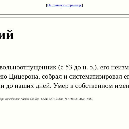
[
На главную страницу
]
ий
 вольноотпущенник (с 53 до н. э.), его неи
ю Цицерона, собрал и систематизировал ег
и до наших дней. Умер в собственном име
варь-справочник: Античный мир. Cост. М.И.Умнов. М.: Олимп, АСТ, 2000)