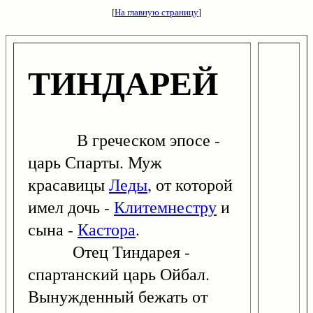
[
На главную страницу
]
ТИНДАРЕЙ
В греческом эпосе -
царь Спарты. Муж
красавицы
Леды
, от которой
имел дочь -
Клитемнестру
и
сына -
Кастора
.
Отец Тиндарея -
спартанский царь Ойбал.
Вынужденный бежать от