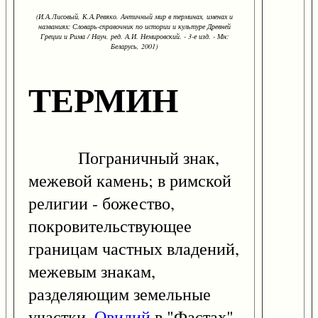
(И.А.Лисовый, К.А.Ревяко. Античный мир в терминах, именах и
названиях: Словарь-справочник по истории и культуре Древней
Греции и Рима / Науч. ред. А.И. Немировский. - 3-е изд. - Мн:
Беларусь, 2001)
ТЕРМИН
Пограничный знак,
межевой камень; в римской
религии - божество,
покровительствующее
границам частных владений,
межевым знакам,
разделяющим земельные
участки.
Овидий
в "Фастах"