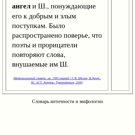
ангел
и Ш., понуждающие
его к добрым и злым
поступкам. Было
распространено поверье, что
поэты и прорицатели
повторяют слова,
внушаемые им Ш.
(Мифологический словарь: ок. 1800 статей / Г.В. Щеглов, В.Арчер -
М.: ACT: Астрель: Транзиткнига, 2006)
Словарь античности и мифологии