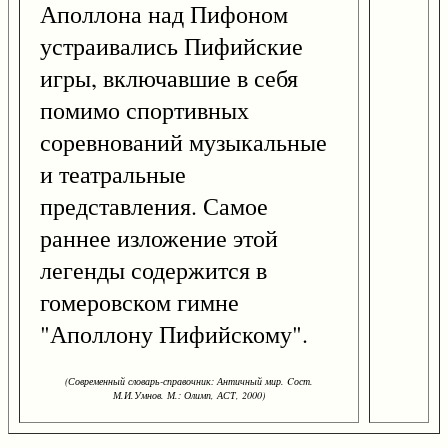
Аполлона над Пифоном
устраивались Пифийские
игры, включавшие в себя
помимо спортивных
соревнований музыкальные
и театральные
представления. Самое
раннее изложение этой
легенды содержится в
гомеровском гимне
"Аполлону Пифийскому".
(Современный словарь-справочник: Античный мир. Cост.
М.И.Умнов. М.: Олимп, АСТ, 2000)