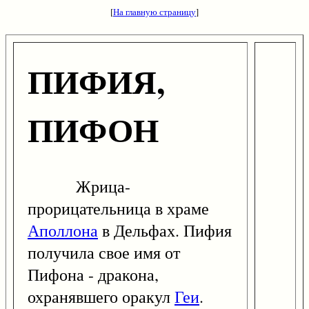
[
На главную страницу
]
ПИФИЯ,
ПИФОН
Жрица-
прорицательница в храме
Аполлона
в Дельфах. Пифия
получила свое имя от
Пифона - дракона,
охранявшего оракул
Геи
.