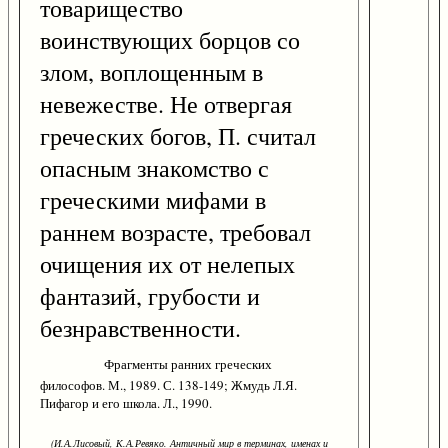
товарищество
воинствующих борцов со
злом, воплощенным в
невежестве. Не отвергая
греческих богов, П. считал
опасным знакомство с
греческими мифами в
раннем возрасте, требовал
очищения их от нелепых
фантазий, грубости и
безнравственности.
Фрагменты ранних греческих
философов. М., 1989. С. 138-149; Жмудь Л.Я.
Пифагор и его школа. Л., 1990.
(И.А.Лисовый, К.А.Ревяко. Античный мир в терминах, именах и