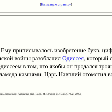
[
На главную страницу
]
 приписывалось изобретение букв, цифр,
нской войны разоблачил
Одиссея
, который 
Одиссеем в том, что якобы он продался тро
аламеда камнями. Царь Навплий отомстил 
варь-справочник: Античный мир. Cост. М.И.Умнов. М.: Олимп, АСТ, 2000)