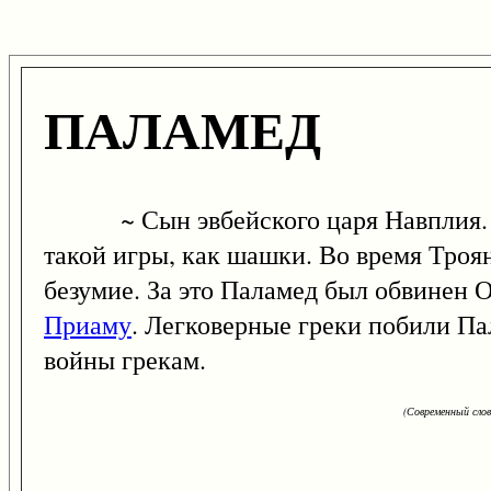
ПАЛАМЕД
~ Сын эвбейского царя Навплия. Ему
такой игры, как шашки. Во время Троя
безумие. За это Паламед был обвинен 
Приаму
. Легковерные греки побили П
войны грекам.
(Современный сло