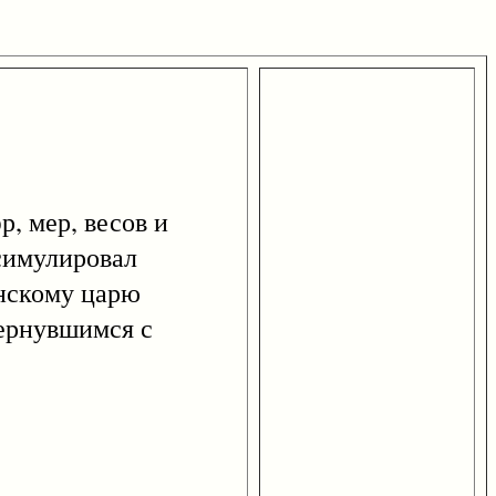
 мер, весов и
симулировал
янскому царю
вернувшимся с