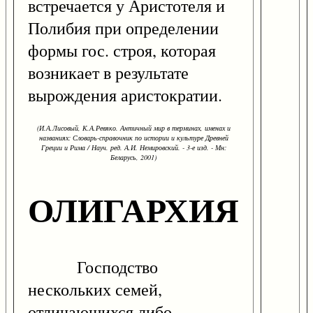
встречается у Аристотеля и
Полибия при определении
формы гос. строя, которая
возникает в результате
вырождения аристократии.
(И.А.Лисовый, К.А.Ревяко. Античный мир в терминах, именах и
названиях: Словарь-справочник по истории и культуре Древней
Греции и Рима / Науч. ред. А.И. Немировский. - 3-е изд. - Мн:
Беларусь, 2001)
ОЛИГАРХИЯ
Господство
нескольких семей,
отличающихся либо