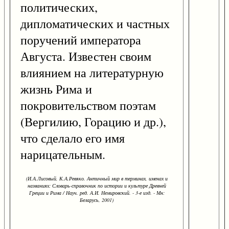
политических,
дипломатических и частных
поручений императора
Августа. Известен своим
влиянием на литературную
жизнь Рима и
покровительством поэтам
(Вергилию, Горацию и др.),
что сделало его имя
нарицательным.
(И.А.Лисовый, К.А.Ревяко. Античный мир в терминах, именах и
названиях: Словарь-справочник по истории и культуре Древней
Греции и Рима / Науч. ред. А.И. Немировский. - 3-е изд. - Мн:
Беларусь, 2001)