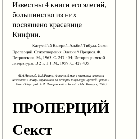
Известны 4 книги его элегий,
большинство из них
посвящено красавице
Кинфии.
Катулл Гай Валерий. Альбий Тибулл. Секст
Проперций. Стихотворения. Элегии // Предисл. Ф.
Петровского. М., 1963. С. 247-454; История римской
литературы: В 2 т. Т.1. М., 1959. С. 428-435.
(И.А.Лисовый, К.А.Ревяко. Античный мир в терминах, именах и
названиях: Словарь-справочник по истории и культуре Древней Греции и
Рима / Науч. ред. А.И. Немировский. - 3-е изд. - Мн: Беларусь, 2001)
ПРОПЕРЦИЙ
Секст