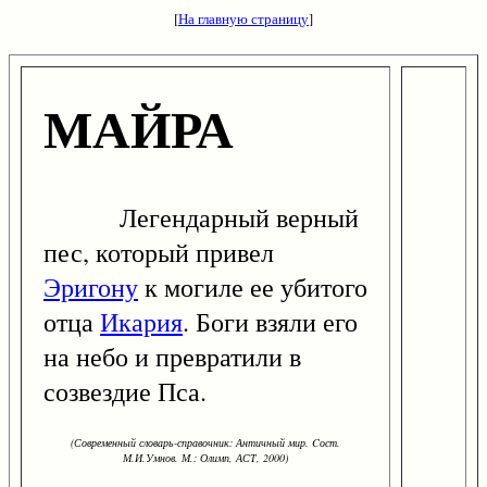
[
На главную страницу
]
МАЙРА
Легендарный верный
пес, который привел
Эригону
к могиле ее убитого
отца
Икария
. Боги взяли его
на небо и превратили в
созвездие Пса.
(Современный словарь-справочник: Античный мир. Cост.
М.И.Умнов. М.: Олимп, АСТ, 2000)