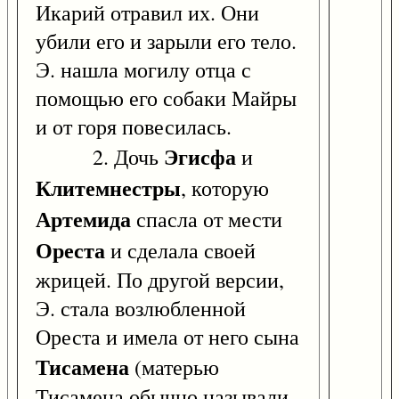
Икарий отравил их. Они
убили его и зарыли его тело.
Э. нашла могилу отца с
помощью его собаки Майры
и от горя повесилась.
Эгисфа
2. Дочь
и
Клитемнестры
, которую
Артемида
спасла от мести
Ореста
и сделала своей
жрицей. По другой версии,
Э. стала возлюбленной
Ореста и имела от него сына
Тисамена
(матерью
Тисамена обычно называли