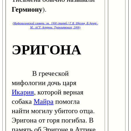
Гермиону
).
(Мифологический словарь: ок. 1800 статей / Г.В. Щеглов, В.Арчер -
М.: ACT: Астрель: Транзиткнига, 2006)
ЭРИГОНА
В греческой
мифологии дочь царя
Икария
, которой верная
собака
Майра
помогла
найти могилу убитого отца.
Эригона от горя погибла. В
память об Эригоне в Аттике