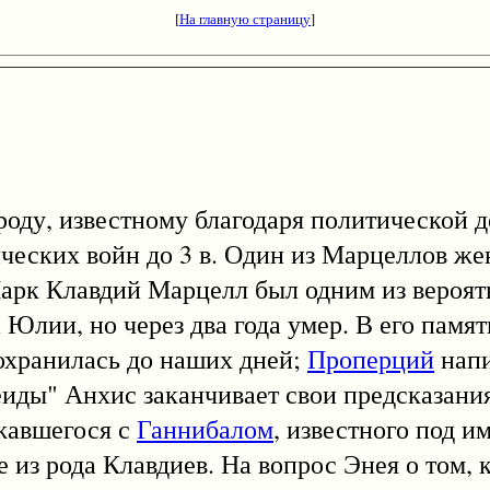
[
На главную страницу
]
 известному благодаря политической де
ических войн до 3 в. Один из Марцеллов же
Марк Клавдий Марцелл был одним из вероя
 Юлии, но через два года умер. В его памя
сохранилась до наших дней;
Проперций
напи
иды" Анхис заканчивает свои предсказани
жавшегося с
Ганнибалом
, известного под и
из рода Клавдиев. На вопрос Энея о том, к