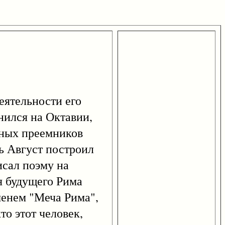
ятельности его
нился на Октавии,
тных преемников
ть Август построил
сал поэму на
я будущего Рима
менем "Меча Рима",
то этот человек,