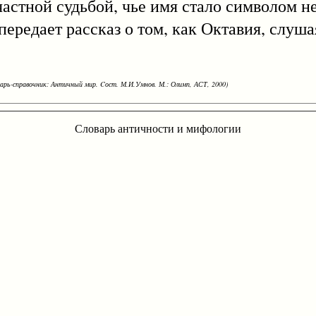
счастной судьбой, чье имя стало символом 
 передает рассказ о том, как Октавия, слуша
варь-справочник: Античный мир. Cост. М.И.Умнов. М.: Олимп, АСТ, 2000)
Словарь античности и мифологии