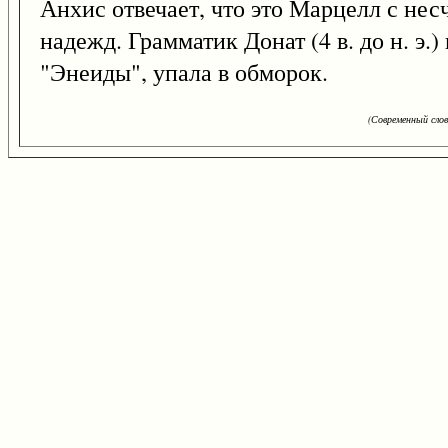
Анхис отвечает, что это Марцелл с не
надежд. Грамматик Донат (4 в. до н. э.)
"Энеиды", упала в обморок.
(Современный сло