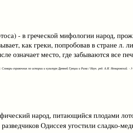
тоса) - в греческой мифологии народ, про
зывает, как греки, попробовав в стране л. л
сле означает место, где забываются все печ
Словарь-справочник по истории и культуре Древней Греции и Рима / Науч. ред. А.И. Немировский. - 3-е
ический народ, питающийся плодами лотос
а разведчиков Одиссея угостили сладко-ме