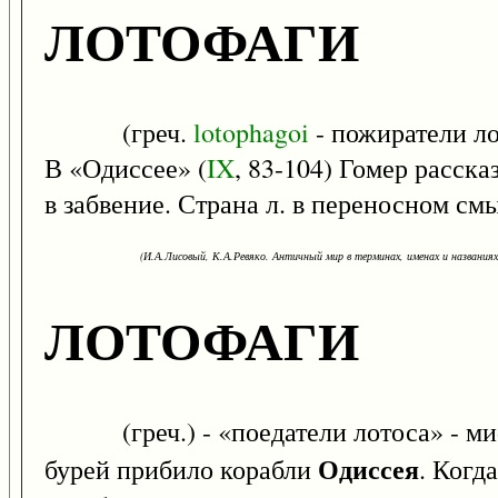
ЛОТОФАГИ
(греч.
lotophagoi
- пожиратели ло
В «Одиссее» (
IX
, 83-104) Гомер расска
в забвение. Страна л. в переносном смы
(И.А.Лисовый, К.А.Ревяко. Античный мир в терминах, именах и названиях: 
ЛОТОФАГИ
(греч.) - «поедатели лотоса» - миф
Одиссея
бурей прибило корабли
. Когд