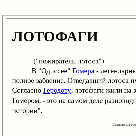
ЛОТОФАГИ
("пожиратели лотоса")
В "Одиссее"
Гомера
- легендарны
полное забвение. Отведавший лотоса пу
Согласно
Геродоту
, лотофаги жили на 
Гомером, - это на самом деле разнови
истории".
(Современный сло