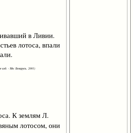
живавший в Ливии.
истьев лотоса, впали
али.
 изд. - Мн: Беларусь, 2001)
а. К землям Л.
двяным лотосом, они