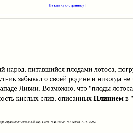
[
На главную страницу
]
й народ, питавшийся плодами лотоса, пог
тник забывал о своей родине и никогда не 
западе Ливии. Возможно, что "плоды лотос
Плинием
дность кислых слив, описанных
в 
варь-справочник: Античный мир. Cост. М.И.Умнов. М.: Олимп, АСТ, 2000)