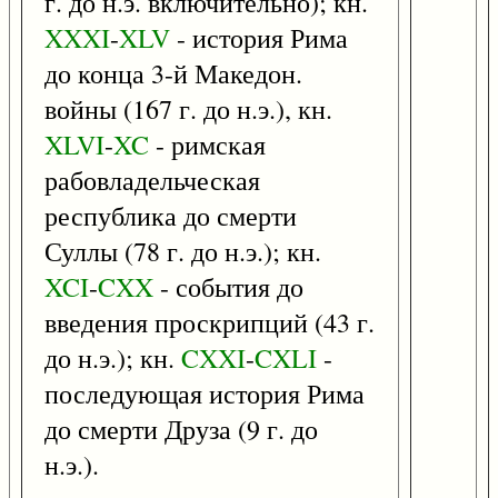
г. до н.э. включительно); кн.
XXXI
-
XLV
- история Рима
до конца 3-й Македон.
войны (167 г. до н.э.), кн.
XLVI
-
XC
- римская
рабовладельческая
республика до смерти
Суллы (78 г. до н.э.); кн.
XCI
-
CXX
- события до
введения проскрипций (43 г.
до н.э.); кн.
CXXI
-
CXLI
-
последующая история Рима
до смерти Друза (9 г. до
н.э.).