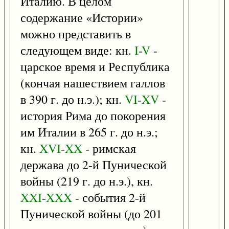
Италию. В целом
содержание «Истории»
можно представить в
следующем виде: кн.
I
-
V
-
царское время и Республика
(кончая нашествием галлов
в 390 г. до н.э.); кн.
VI
-
XV
-
история Рима до покорения
им Италии в 265 г. до н.э.;
кн.
XVI
-
XX
- римская
держава до 2-й Пунической
войны (219 г. до н.э.), кн.
XXI
-
XXX
- события 2-й
Пунической войны (до 201