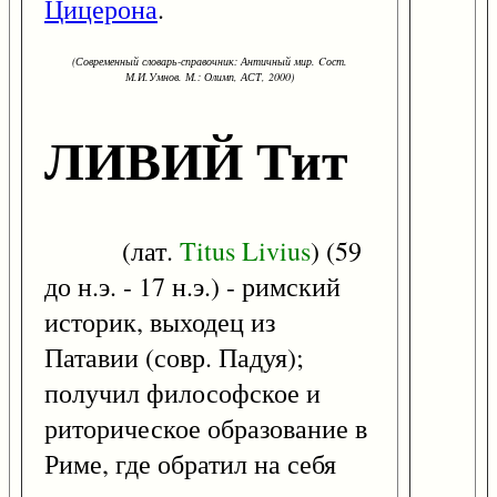
Цицерона
.
(Современный словарь-справочник: Античный мир. Cост.
М.И.Умнов. М.: Олимп, АСТ, 2000)
ЛИВИЙ Тит
(лат.
Titus
Livius
) (59
до н.э. - 17 н.э.) - римский
историк, выходец из
Патавии (совр. Падуя);
получил философское и
риторическое образование в
Риме, где обратил на себя