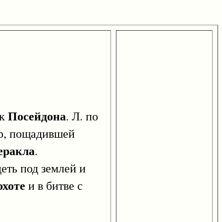
Посейдона
ук
. Л. по
ер, пощадившей
еракла
.
еть под землей и
охоте
и в битве с