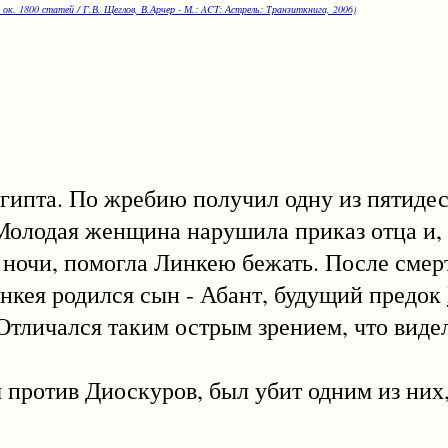
 ок. 1800 статей / Г.В. Щеглов, В.Арчер - М.: ACT: Астрель: Транзиткнига, 2006)
пта. По жребию получил одну из пятидес
 Молодая женщина нарушила приказ отца и, 
 ночи, помогла Линкею бежать. После сме
нкея родился сын - Абант, будущий предок
 Отличался таким острым зрением, что виде
отив Диоскуров, был убит одним из них