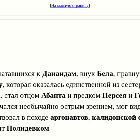
[
На главную страницу
]
Данаидам
Бела
сватавшихся к
, внук
, правн
у
, которая оказалась единственной из сест
Абанта
Персея
Г
Л. стал отцом
и предком
и
ичался необычайно острым зрением, мог вид
аргонавтов
калидонской 
твовал в походе
,
Полидевком
ит
.