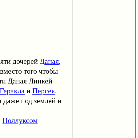
яти дочерей
Даная
,
вместо того чтобы
рти Даная Линкей
Геракла
и
Персея
.
л даже под землей и
,
Поллуксом