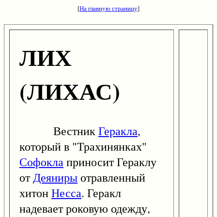
[
На главную страницу
]
ЛИХ
(ЛИХАС)
Вестник
Геракла
,
который в "Трахинянках"
Софокла
приносит Гераклу
от
Деяниры
отравленный
хитон
Несса
. Геракл
надевает роковую одежду,