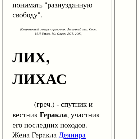
понимать "разнузданную
свободу".
(Современный словарь-справочник: Античный мир. Cост.
М.И.Умнов. М.: Олимп, АСТ, 2000)
ЛИХ,
ЛИХАС
(греч.) - спутник и
Геракла
вестник
, участник
его последних походов.
Жена Геракла
Деянира