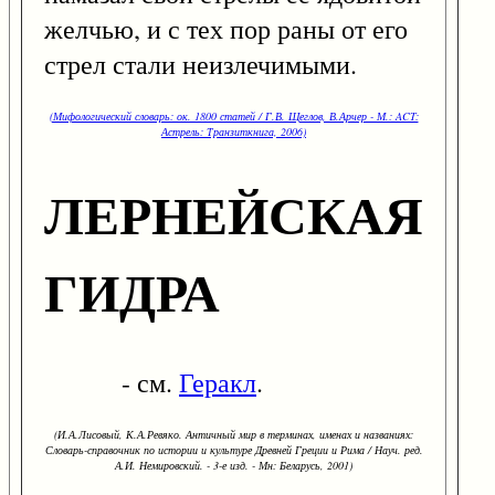
желчью, и с тех пор раны от его
стрел стали неизлечимыми.
(Мифологический словарь: ок. 1800 статей / Г.В. Щеглов, В.Арчер - М.: ACT:
Астрель: Транзиткнига, 2006)
ЛЕРНЕЙСКАЯ
ГИДРА
- см.
Геракл
.
(И.А.Лисовый, К.А.Ревяко. Античный мир в терминах, именах и названиях:
Словарь-справочник по истории и культуре Древней Греции и Рима / Науч. ред.
А.И. Немировский. - 3-е изд. - Мн: Беларусь, 2001)