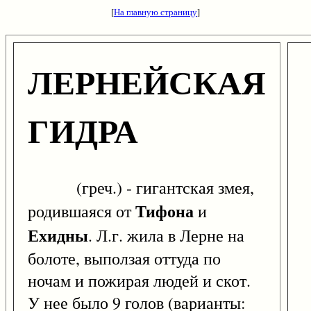
[
На главную страницу
]
ЛЕРНЕЙСКАЯ
ГИДРА
(греч.) - гигантская змея,
Тифона
родившаяся от
и
Ехидны
. Л.г. жила в Лерне на
болоте, выползая оттуда по
ночам и пожирая людей и скот.
У нее было 9 голов (варианты: