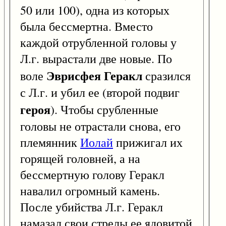
50 или 100), одна из которых
была бессмертна. Вместо
каждой отрубленной головы у
Л.г. вырастали две новые. По
Эврисфея
Геракл
воле
сразился
с Л.г. и убил ее (второй подвиг
героя
). Чтобы срубленные
головы не отрастали снова, его
племянник
Иолай
прижигал их
горящей головней, а на
бессмертную голову Геракл
навалил огромный камень.
После убийства Л.г. Геракл
намазал свои стрелы ее ядовитой