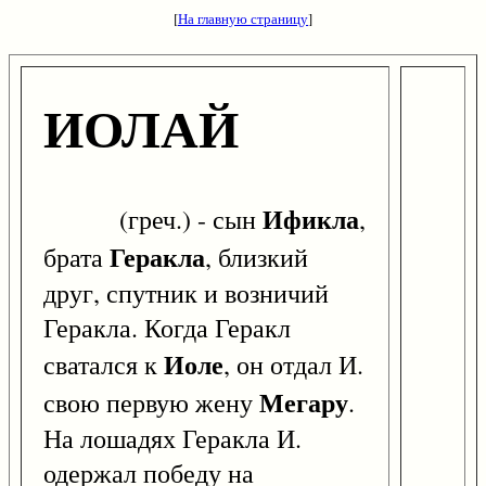
[
На главную страницу
]
ИОЛАЙ
Ификла
(греч.) - сын
,
Геракла
брата
, близкий
друг, спутник и возничий
Геракла. Когда Геракл
Иоле
сватался к
, он отдал И.
Мегару
свою первую жену
.
На лошадях Геракла И.
одержал победу на