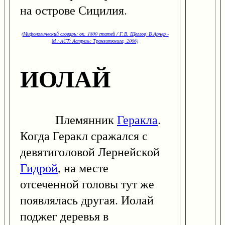
на острове Сицилия.
(Мифологический словарь: ок. 1800 статей / Г.В. Щеглов, В.Арчер -
М.: ACT: Астрель: Транзиткнига, 2006)
ИОЛАЙ
Племянник
Геракла
.
Когда Геракл сражался с
девятиголовой Лернейской
Гидрой
, на месте
отсеченной головы тут же
появлялась другая. Иолай
поджег деревья в