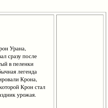
трон Урана,
вал сразу после
тый в пеленки
обычная легенда
ировали Крона,
 которой Крон стал
аздник урожая.