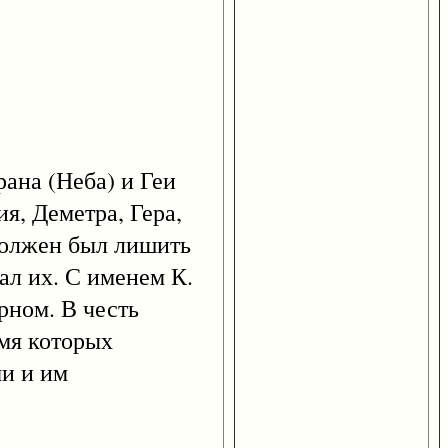
рана (Неба) и Геи
ия, Деметра, Гера,
 должен был лишить
вал их. С именем К.
рном. В честь
емя которых
ми и им