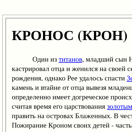
КРОНОС (КРОН)
Один из
титанов
, младший сын Н
кастрировал отца и женился на своей 
рождения, однако Рее удалось спасти
З
камень и втайне от отца вывезя младен
определенно имеет догреческое проис
считая время его царствования
золотым
править на островах Блаженных. В чес
Пожирание Кроном своих детей - часты