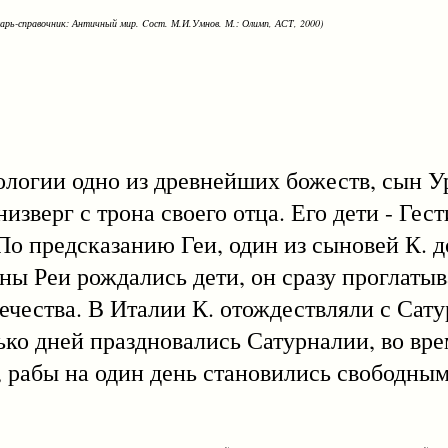
варь-справочник: Античный мир. Cост. М.И.Умнов. М.: Олимп, АСТ, 2000)
фологии одно из древнейших божеств, сын У
изверг с трона своего отца. Его дети - Гест
 По предсказанию Геи, один из сыновей К.
ены Реи рождались дети, он сразу проглаты
вечества. В Италии К. отождествляли с Сату
ько дней праздновались Сатурналии, во вр
 рабы на один день становились свободны