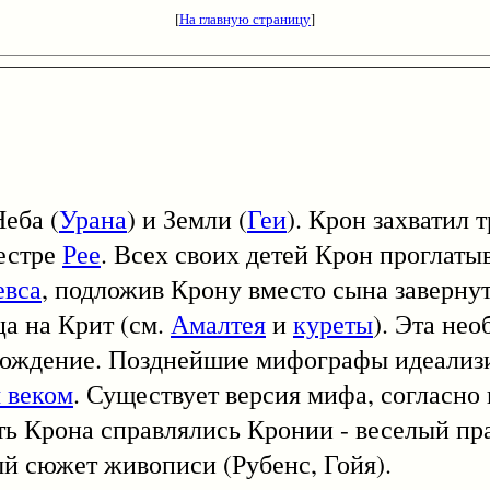
[
На главную страницу
]
еба (
Урана
) и Земли (
Геи
). Крон захватил 
сестре
Рее
. Всех своих детей Крон проглаты
евса
, подложив Крону вместо сына заверну
ца на Крит (см.
Амалтея
и
куреты
). Эта не
хождение. Позднейшие мифографы идеализ
 веком
. Существует версия мифа, согласно
ть Крона справлялись Кронии - веселый пр
й сюжет живописи (Рубенс, Гойя).