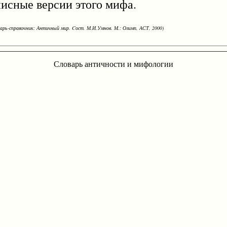
исные версии этого мифа.
варь-справочник: Античный мир. Cост. М.И.Умнов. М.: Олимп, АСТ, 2000)
Словарь античности и мифологии