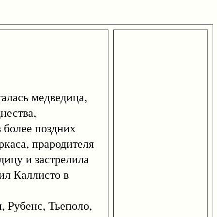
алась медведица,
нества,
в более поздних
ркаса, прародителя
дицу и застрелила
тил Каллисто в
, Рубенс, Тьеполо,