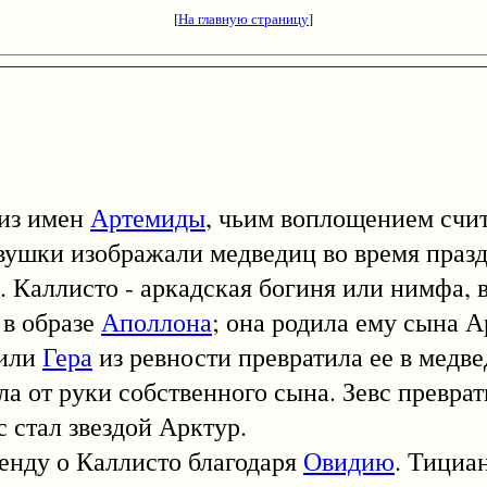
[
На главную страницу
]
из имен
Артемиды
, чьим воплощением счит
евушки изображали медведиц во время празд
). Каллисто - аркадская богиня или нимфа, 
 в образе
Аполлона
; она родила ему сына А
 или
Гера
из ревности превратила ее в медве
ла от руки собственного сына. Зевс превра
 стал звездой Арктур.
ду о Каллисто благодаря
Овидию
. Тициан