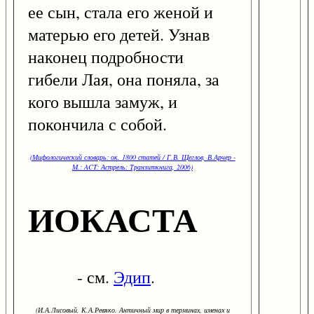
ее сын, стала его женой и
матерью его детей. Узнав
наконец подробности
гибели Лая, она поняла, за
кого вышла замуж, и
покончила с собой.
(Мифологический словарь: ок. 1800 статей / Г.В. Щеглов, В.Арчер -
М.: ACT: Астрель: Транзиткнига, 2006)
ИОКАСТА
- см.
Эдип
.
(И.А.Лисовый, К.А.Ревяко. Античный мир в терминах, именах и