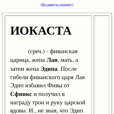
[
На главную страницу
]
ИОКАСТА
(греч.) - фиванская
Лая
царица, жена
, мать, а
Эдипа
затем жена
. После
гибели фиванского царя Лая
Эдип избавил Фивы от
Сфинкс
и получил в
награду трон и руку царской
вдовы. И., не зная, что Эдип