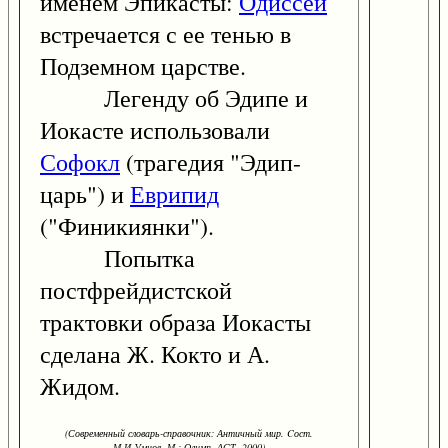
именем Эпикасты:
Одиссей
встречается с ее тенью в
Подземном царстве.
Легенду об Эдипе и
Иокасте использовали
Софокл
(трагедия "Эдип-
царь") и
Еврипид
("Финикиянки").
Попытка
постфрейдистской
трактовки образа Иокасты
сделана Ж. Кокто и А.
Жидом.
(Современный словарь-справочник: Античный мир. Cост.
М.И.Умнов. М.: Олимп, АСТ, 2000)