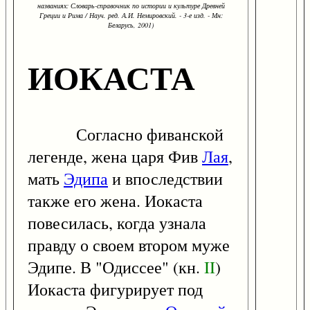
названиях: Словарь-справочник по истории и культуре Древней
Греции и Рима / Науч. ред. А.И. Немировский. - 3-е изд. - Мн:
Беларусь, 2001)
ИОКАСТА
Согласно фиванской
легенде, жена царя Фив
Лая
,
мать
Эдипа
и впоследствии
также его жена. Иокаста
повесилась, когда узнала
правду о своем втором муже
Эдипе. В "Одиссее" (кн.
II
)
Иокаста фигурирует под