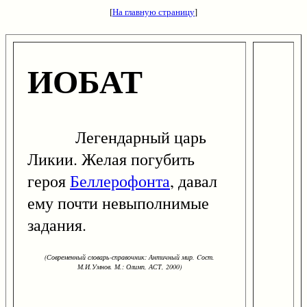
[
На главную страницу
]
ИОБАТ
Легендарный царь
Ликии. Желая погубить
героя
Беллерофонта
, давал
ему почти невыполнимые
задания.
(Современный словарь-справочник: Античный мир. Cост.
М.И.Умнов. М.: Олимп, АСТ, 2000)