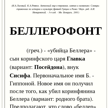
(И.А.Лисовый, К.А.Ревяко. Античный мир в терминах, именах и названиях: Словарь-
справочник по истории и культуре Древней Греции и Рима / Науч. ред. А.И.
Немировский. - 3-е изд. - Мн: Беларусь, 2001)
БЕЛЛЕРОФОНТ
(греч.) - «убийца Беллера» -
Главка
сын коринфского царя
Посейдона
(вариант:
), внук
Сисифа
. Первоначальное имя Б. -
Гиппоной. Новое имя он получил
после того, как убил коринфянина
Беллера (вариант: родного брата).
Предполагают, что слово «беллер»