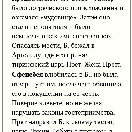
было догреческого происхождения и
означало «чудовище». Затем оно
стало непонятным и было
осмыслено как имя собственное.
Опасаясь мести, Б. бежал в
Арголиду, где его принял
тиринфский царь Прет. Жена Прета
Сфенебея
влюбилась в Б., но была
отвергнута им, после чего обвинила
его в покушении на ее честь.
Поверив клевете, но не желая
нарушать законы гостеприимства,
Прет направил Б. к своему тестю,
царю Ликии Иобату с письмом, в