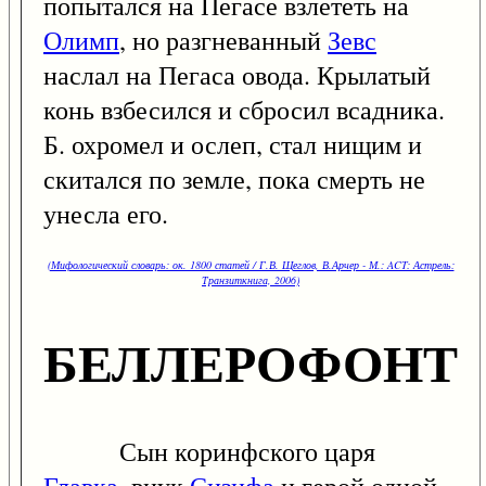
попытался на Пегасе взлететь на
Олимп
, но разгневанный
Зевс
наслал на Пегаса овода. Крылатый
конь взбесился и сбросил всадника.
Б. охромел и ослеп, стал нищим и
скитался по земле, пока смерть не
унесла его.
(Мифологический словарь: ок. 1800 статей / Г.В. Щеглов, В.Арчер - М.: ACT: Астрель:
Транзиткнига, 2006)
БЕЛЛЕРОФОНТ
Сын коринфского царя
Главка
, внук
Сизифа
и герой одной