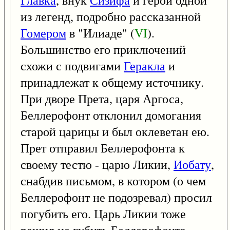
из легенд, подробно рассказанной
Гомером
в "Илиаде" (
VI
).
Большинство его приключений
схожи с подвигами
Геракла
и
принадлежат к общему источнику.
При дворе Прета, царя Аргоса,
Беллерофонт отклонил домогания
старой царицы и был оклеветан ею.
Прет отправил Беллерофонта к
своему тестю - царю Ликии,
Иобату
,
снабдив письмом, в котором (о чем
Беллерофонт не подозревал) просил
погубить его. Царь Ликии тоже
решил не губить Беллерофонта