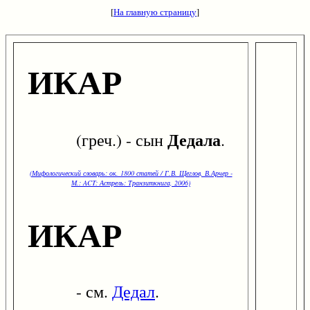
[
На главную страницу
]
ИКАР
Дедала
(греч.) - сын
.
(Мифологический словарь: ок. 1800 статей / Г.В. Щеглов, В.Арчер -
М.: ACT: Астрель: Транзиткнига, 2006)
ИКАР
- см.
Дедал
.