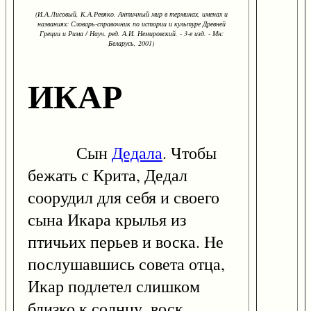
(И.А.Лисовый, К.А.Ревяко. Античный мир в терминах, именах и
названиях: Словарь-справочник по истории и культуре Древней
Греции и Рима / Науч. ред. А.И. Немировский. - 3-е изд. - Мн:
Беларусь, 2001)
ИКАР
Сын
Дедала
. Чтобы
бежать с Крита, Дедал
соорудил для себя и своего
сына Икара крылья из
птичьих перьев и воска. Не
послушавшись совета отца,
Икар подлетел слишком
близко к солнцу, воск