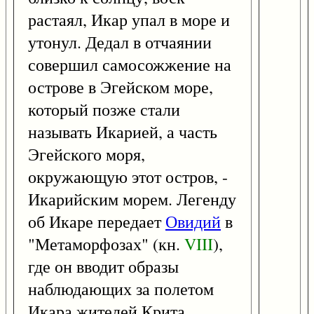
растаял, Икар упал в море и
утонул. Дедал в отчаянии
совершил самосожжение на
острове в Эгейском море,
который позже стали
называть Икарией, а часть
Эгейского моря,
окружающую этот остров, -
Икарийским морем. Легенду
об Икаре передает
Овидий
в
"Метаморфозах" (кн.
VIII
),
где он вводит образы
наблюдающих за полетом
Икара жителей Крита