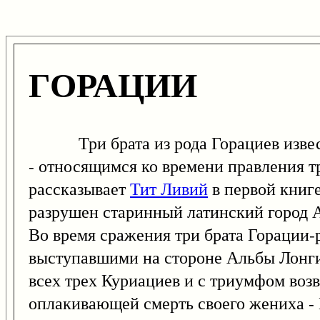
ГОРАЦИИ
Три брата из рода Горациев известн
- относящимся ко времени правления т
рассказывает
Тит Ливий
в первой книге
разрушен старинный латинский город А
Во время сражения три брата Горации-
выступавшими на стороне Альбы Лонги.
всех трех Куриациев и с триумфом возв
оплакивающей смерть своего жениха - К