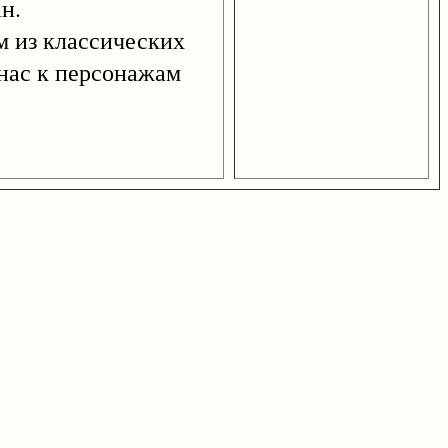
н.
 из классических
 нас к персонажам