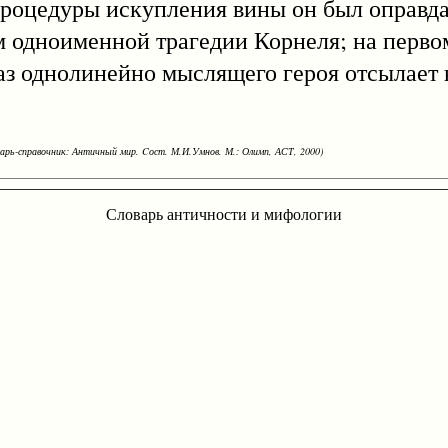
 процедуры искупления вины он был оправда
ноименной трагедии Корнеля; на первом
аз однолинейно мыслящего героя отсылает
варь-справочник: Античный мир. Cост. М.И.Умнов. М.: Олимп, АСТ, 2000)
Словарь античности и мифологии