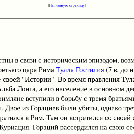
[
На главную страницу
]
ы в связи с историческим эпизодом, воз
ретьего царя Рима
Тулла Гостилия
(7 в. до н
 своей "Истории". Во время правления Тул
льба Лонга, а его население в основном де
римляне вступили в борьбу с тремя братья
 Двое из Горациев были убиты, однако тр
ратился в Рим. Там он встретился со своей 
уриация. Гораций рассердился на свою сес