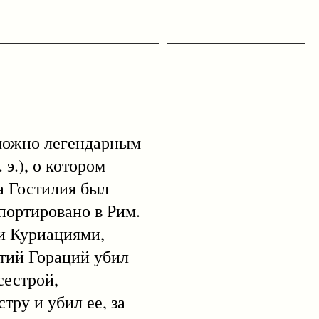
можно легендарным
. э.), о котором
а Гостилия был
портировано в Рим.
ми Куриациями,
етий Гораций убил
сестрой,
тру и убил ее, за