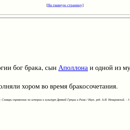
[
На главную страницу
]
ии бог брака, сын
Аполлона
и одной из му
яли хором во время бракосочетания.
Словарь-справочник по истории и культуре Древней Греции и Рима / Науч. ред. А.И. Немировский. - 3-е