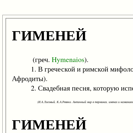
ГИМЕНЕЙ
(греч.
Hymenaios
).
1. В греческой и римской мифолог
Афродиты).
2. Свадебная песня, которую исполн
(И.А.Лисовый, К.А.Ревяко. Античный мир в терминах, именах и названиях: 
ГИМЕНЕЙ