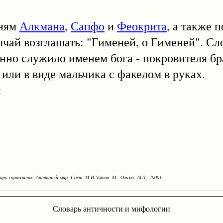
ням
Алкмана
,
Сапфо
и
Феокрита
, а также 
ычай возглашать: "Гименей, о Гименей". Сл
нно служило именем бога - покровителя бр
 или в виде мальчика с факелом в руках.
:
варь-справочник: Античный мир. Cост. М.И.Умнов. М.: Олимп, АСТ, 2000)
Словарь античности и мифологии