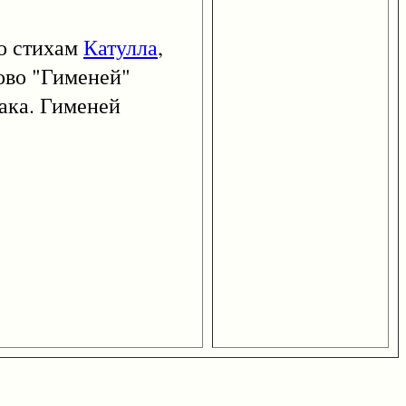
по стихам
Катулла
,
ово "Гименей"
ака. Гименей