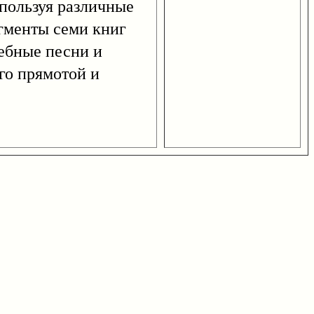
спользуя различные
гменты семи книг
ебные песни и
го прямотой и