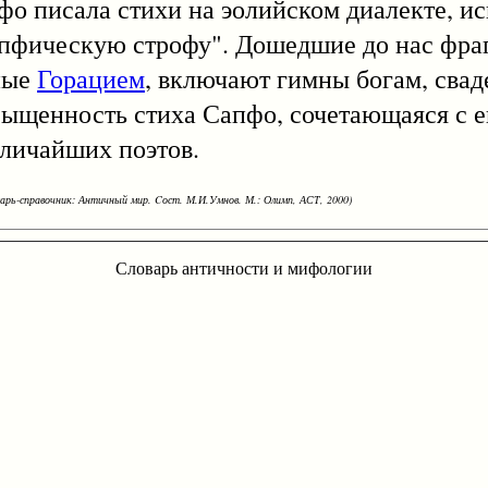
пфо писала стихи на эолийском диалекте, и
сапфическую строфу". Дошедшие до нас фра
ные
Горацием
, включают гимны богам, свад
ыщенность стиха Сапфо, сочетающаяся с е
еличайших поэтов.
варь-справочник: Античный мир. Cост. М.И.Умнов. М.: Олимп, АСТ, 2000)
Словарь античности и мифологии