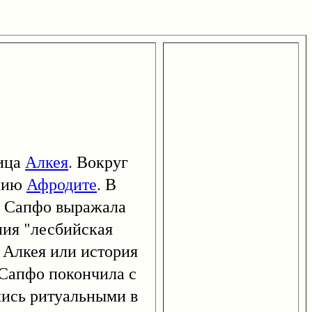
ица
Алкея
. Вокруг
ению
Афродите
. В
и, Сапфо выражала
ния "лесбийская
о Алкея или история
 Сапфо покончила с
лись ритуальными в