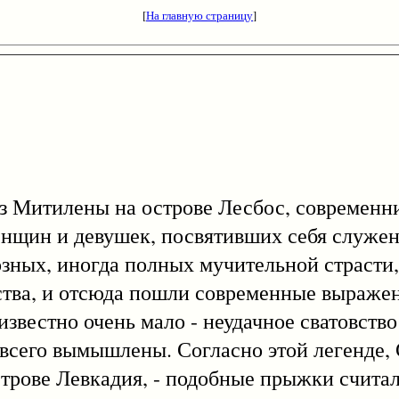
[
На главную страницу
]
Митилены на острове Лесбос, современн
енщин и девушек, посвятивших себя служ
озных, иногда полных мучительной страст
ства, и отсюда пошли современные выраже
звестно очень мало - неудачное сватовств
 всего вымышлены. Согласно этой легенде,
острове Левкадия, - подобные прыжки счита