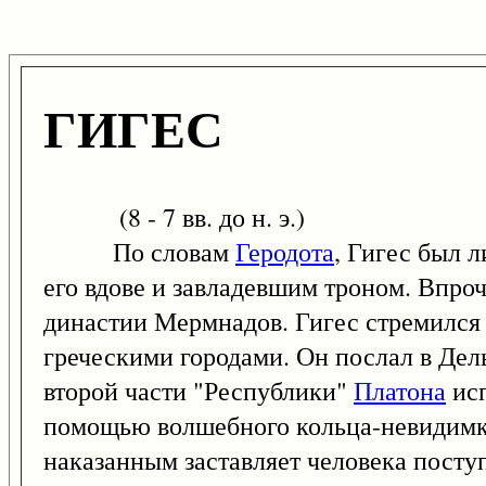
ГИГЕС
(8 - 7 вв. до н. э.)
По словам
Геродота
, Гигес был 
его вдове и завладевшим троном. Впро
династии Мермнадов. Гигес стремился
греческими городами. Он послал в Де
второй части "Республики"
Платона
исп
помощью волшебного кольца-невидимки,
наказанным заставляет человека поступ