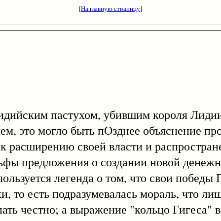
[
На главную страницу
]
лидийским пастухом, убившим короля Лиди
чем, это могло быть пОзднее объяснение п
 к расширению своей власти и распростран
льфы предложения о создании новой денежн
ользуется легенда о том, что свои победы 
 то есть подразумевалась мораль, что лиш
ать честно; а выражение "кольцо Гигеса" 