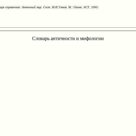
варь-справочник: Античный мир. Cост. М.И.Умнов. М.: Олимп, АСТ, 2000)
Словарь античности и мифологии