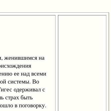
и, женившимся на
роисхождения
ению ее над всеми
ой системы. Во
Гигес одерживал с
ь страх быть
вошло в поговорку.