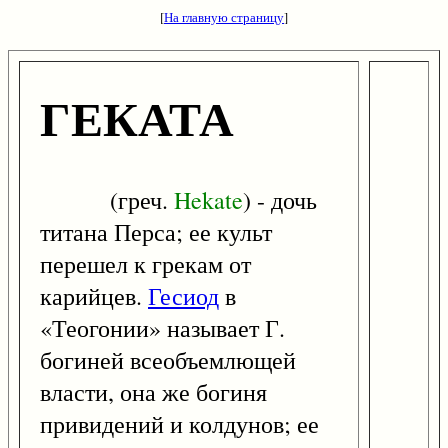
[
На главную страницу
]
ГЕКАТА
(греч.
Hekate
) - дочь
титана Перса; ее культ
перешел к грекам от
карийцев.
Гесиод
в
«Теогонии» называет Г.
богиней всеобъемлющей
власти, она же богиня
привидений и колдунов; ее