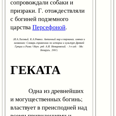
сопровождали собаки и
призраки. Г. отождествляли
с богиней подземного
царства
Персефоной
.
(И.А.Лисовый, К.А.Ревяко. Античный мир в терминах, именах и
названиях: Словарь-справочник по истории и культуре Древней
Греции и Рима / Науч. ред. А.И. Немировский. - 3-е изд. - Мн:
Беларусь, 2001)
ГЕКАТА
Одна из древнейших
и могущественных богинь;
властвует в преисподней над
всеми привидениями и