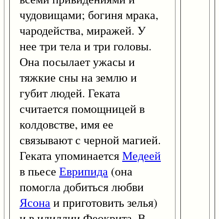
чудовищами; богиня мрака,
чародейства, миражей. У
нее три тела и три головы.
Она посылает ужасы и
тяжкие сны на землю и
губит людей. Геката
считается помощницей в
колдовстве, имя ее
связывают с черной магией.
Геката упоминается
Медеей
в пьесе
Еврипида
(она
помогла добиться любви
Ясона
и приготовить зелья)
и в идиллии Феокрита. В