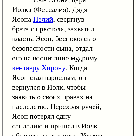
Иолка (Фессалия). Дядя
Ясона
Пелий
, свергнув
брата с престола, захватил
власть. Эсон, беспокоясь о
безопасности сына, отдал
его на воспитание мудрому
кентавру
Хирону
. Когда
Ясон стал взрослым, он
вернулся в Иолк, чтобы
заявить о своих правах на
наследство. Переходя ручей,
Ясон потерял одну
сандалию и пришел в Иолк
обутым на одну ногу. Увидев