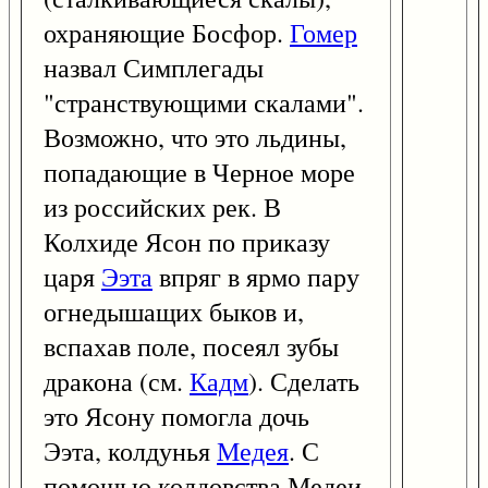
охраняющие Босфор.
Гомер
назвал Симплегады
"странствующими скалами".
Возможно, что это льдины,
попадающие в Черное море
из российских рек. В
Колхиде Ясон по приказу
царя
Ээта
впряг в ярмо пару
огнедышащих быков и,
вспахав поле, посеял зубы
дракона (см.
Кадм
). Сделать
это Ясону помогла дочь
Ээта, колдунья
Медея
. С
помощью колдовства Медеи