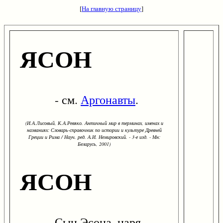
[
На главную страницу
]
ЯСОН
- см.
Аргонавты
.
(И.А.Лисовый, К.А.Ревяко. Античный мир в терминах, именах и
названиях: Словарь-справочник по истории и культуре Древней
Греции и Рима / Науч. ред. А.И. Немировский. - 3-е изд. - Мн:
Беларусь, 2001)
ЯСОН
Сын Эсона, царя