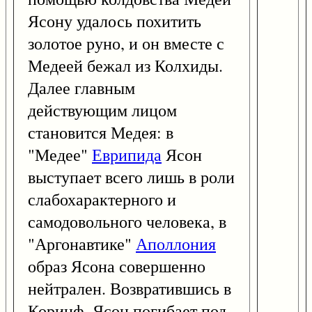
Ясону удалось похитить
золотое руно, и он вместе с
Медеей бежал из Колхиды.
Далее главным
действующим лицом
становится Медея: в
"Медее"
Еврипида
Ясон
выступает всего лишь в роли
слабохарактерного и
самодовольного человека, в
"Аргонавтике"
Аполлония
образ Ясона совершенно
нейтрален. Возвратившись в
Коринф, Ясон погибает под