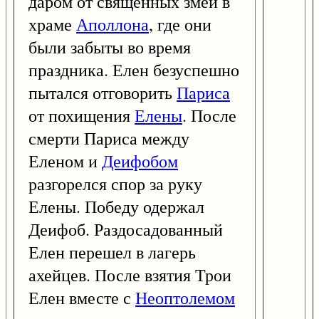
даром от священных змей в
храме
Аполлона
, где они
были забыты во время
праздника. Елен безуспешно
пытался отговорить
Париса
от похищения
Елены
. После
смерти Париса между
Еленом и
Деифобом
разгорелся спор за руку
Елены. Победу одержал
Деифоб. Раздосадованный
Елен перешел в лагерь
ахейцев. После взятия Трои
Елен вместе с
Неоптолемом