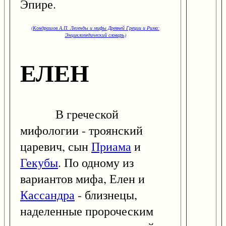
Эпире.
(Кондрашов А.П. Легенды и мифы Древней Греции и Рима:
Энциклопедический словарь)
ЕЛЕН
В греческой
мифологии - троянский
царевич, сын
Приама
и
Гекубы
. По одному из
вариантов мифа, Елен и
Кассандра
- близнецы,
наделенные пророческим