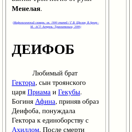
Менелая
.
(Мифологический словарь: ок. 1800 статей / Г.В. Щеглов, В.Арчер -
М.: ACT: Астрель: Транзиткнига, 2006)
ДЕИФОБ
Любимый брат
Гектора
, сын троянского
царя
Приама
и
Гекубы
.
Богиня
Афина
, приняв образ
Деифоба, понуждала
Гектора к единоборству с
Ахиллом
. После смерти