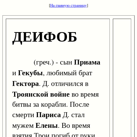
[
На главную страницу
]
ДЕИФОБ
Приама
(греч.) - сын
Гекубы
и
, любимый брат
Гектора
. Д. отличился в
Троянской войне
во время
битвы за корабли. После
Париса
смерти
Д. стал
Елены
мужем
. Во время
взятия Трои погиб от руки