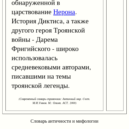
обнаруженной в
царствование
Нерона
.
История Диктиса, а также
другого героя Троянской
войны - Дарема
Фригийского - широко
использовалась
средневековыми авторами,
писавшими на темы
троянской легенды.
(Современный словарь-справочник: Античный мир. Cост.
М.И.Умнов. М.: Олимп, АСТ, 2000)
Словарь античности и мифологии