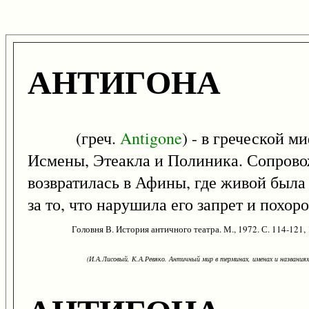
АНТИГОНА
(греч.
Antigone
) - в греческой 
Исмены, Этеакла и Полиника. Сопровож
возвратилась в Афины, где живой была 
за то, что нарушила его запрет и похо
Головня В. История античного театра. М., 1972. С. 114-121,
(И.А.Лисовый, К.А.Ревяко. Античный мир в терминах, именах и названиях: 