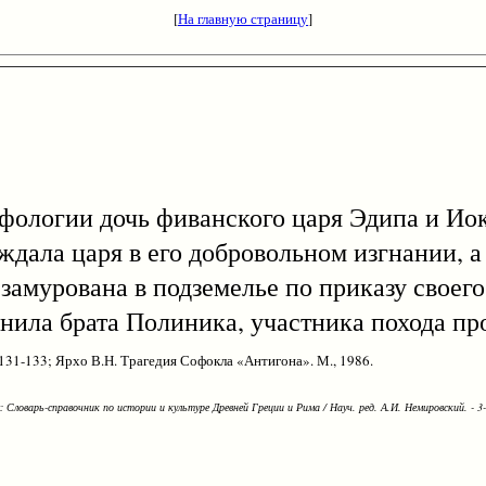
[
На главную страницу
]
мифологии дочь фиванского царя Эдипа и Ио
дала царя в его добровольном изгнании, а
замурована в подземелье по приказу своего
ронила брата Полиника, участника похода пр
 131-133; Ярхо В.Н. Трагедия Софокла «Антигона». М., 1986.
Словарь-справочник по истории и культуре Древней Греции и Рима / Науч. ред. А.И. Немировский. - 3-е