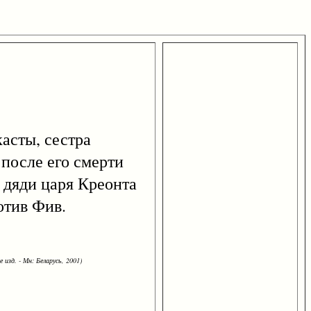
касты, сестра
 после его смерти
 дяди царя Креонта
отив Фив.
 изд. - Мн: Беларусь, 2001)