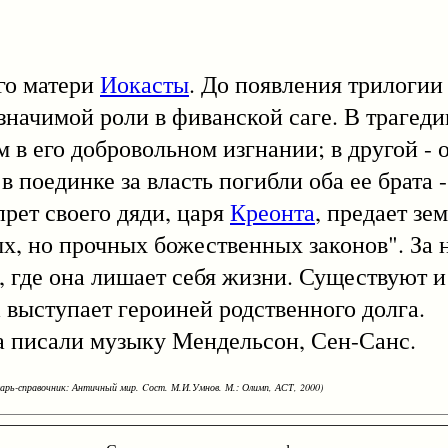
го матери
Иокасты
. До появления трилоги
значимой роли в фиванской саге. В трагеди
 в его добровольном изгнании; в другой - 
в поединке за власть погибли оба ее брата 
прет своего дяди, царя
Креонта
, предает зе
х, но прочных божественных законов". За
 где она лишает себя жизни. Существуют и
 выступает героиней родственного долга.
исали музыку Мендельсон, Сен-Санс.
варь-справочник: Античный мир. Cост. М.И.Умнов. М.: Олимп, АСТ, 2000)