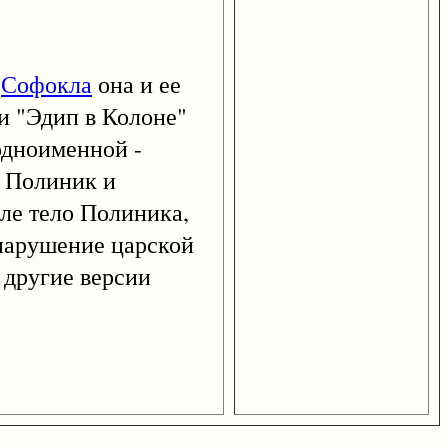
и
Софокла
она и ее
и "Эдип в Колоне"
одноименной -
- Полиник и
мле тело Полиника,
 нарушение царской
 другие версии