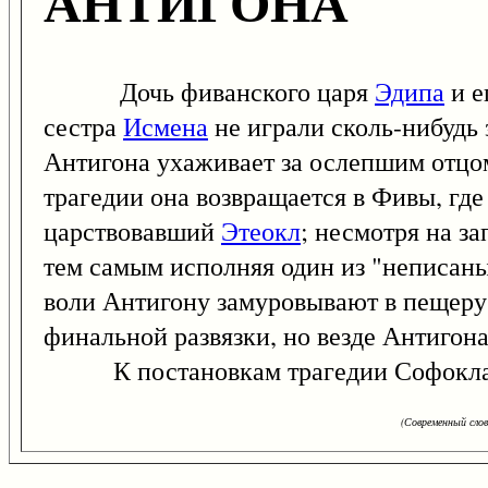
АНТИГОНА
Дочь фиванского царя
Эдипа
и е
сестра
Исмена
не играли сколь-нибудь 
Антигона ухаживает за ослепшим отцом
трагедии она возвращается в Фивы, где 
царствовавший
Этеокл
; несмотря на за
тем самым исполняя один из "неписаны
воли Антигону замуровывают в пещеру,
финальной развязки, но везде Антигона
К постановкам трагедии Софокла п
(Современный сло