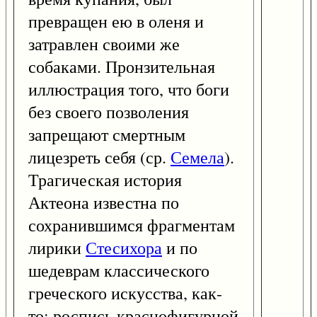
превращен ею в оленя и
затравлен своими же
собаками. Пронзительная
иллюстрация того, что боги
без своего позволения
запрещают смертным
лицезреть себя (ср.
Семела
).
Трагическая история
Актеона известна по
сохранившимся фрагментам
лирики
Стесихора
и по
шедеврам классического
греческого искусства, как-
то: роспись краснофигурной