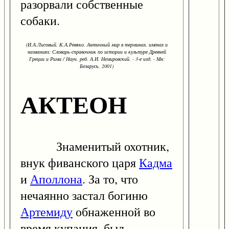
разорвали собственные
собаки.
(И.А.Лисовый, К.А.Ревяко. Античный мир в терминах, именах и
названиях: Словарь-справочник по истории и культуре Древней
Греции и Рима / Науч. ред. А.И. Немировский. - 3-е изд. - Мн:
Беларусь, 2001)
АКТЕОН
Знаменитый охотник,
внук фиванского царя
Кадма
и
Аполлона
. За то, что
нечаянно застал богиню
Артемиду
обнаженной во
время купания, был