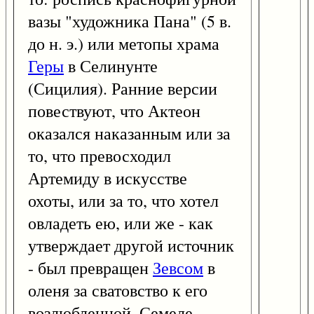
вазы "художника Пана" (5 в.
до н. э.) или метопы храма
Геры
в Селинунте
(Сицилия). Ранние версии
повествуют, что Актеон
оказался наказанным или за
то, что превосходил
Артемиду в искусстве
охоты, или за то, что хотел
овладеть ею, или же - как
утверждает другой источник
- был превращен
Зевсом
в
оленя за сватовство к его
возлюбленной, Семеле.