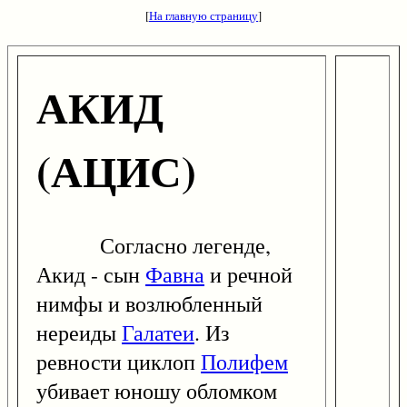
[
На главную страницу
]
АКИД
(АЦИС)
Согласно легенде,
Акид - сын
Фавна
и речной
нимфы и возлюбленный
нереиды
Галатеи
. Из
ревности циклоп
Полифем
убивает юношу обломком