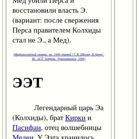
Мед убили Перса и
восстановили власть Э.
(вариант: после свержения
Перса правителем Колхиды
стал не Э., а Мед).
(Мифологический словарь: ок. 1800 статей / Г.В. Щеглов, В.Арчер -
М.: ACT: Астрель: Транзиткнига, 2006)
ЭЭТ
Легендарный царь Эа
(Колхиды), брат
Кирки
и
Пасифаи
, отец волшебницы
Медеи
. У Ээта хранилось