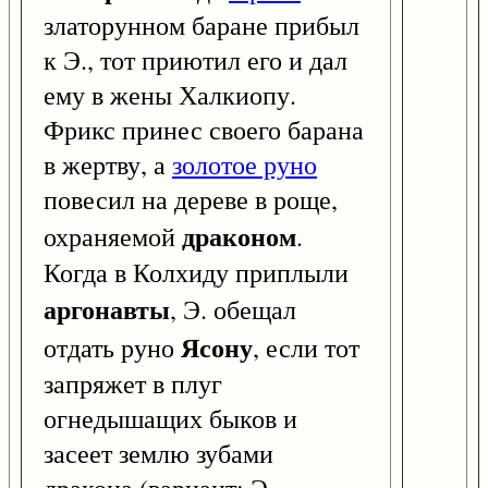
златорунном баране прибыл
к Э., тот приютил его и дал
ему в жены Халкиопу.
Фрикс принес своего барана
в жертву, а
золотое руно
повесил на дереве в роще,
драконом
охраняемой
.
Когда в Колхиду приплыли
аргонавты
, Э. обещал
Ясону
отдать руно
, если тот
запряжет в плуг
огнедышащих быков и
засеет землю зубами