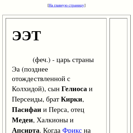
[
На главную страницу
]
ЭЭТ
(феч.) - царь страны
Эа (позднее
отождествленной с
Гелиоса
Колхидой), сын
и
Кирки
Персеиды, брат
,
Пасифаи
и Перса, отец
Медеи
, Халкионы и
Апсирта
. Когда
Фрикс
на